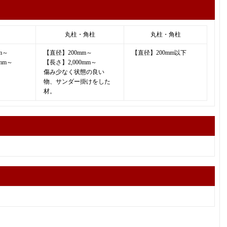
丸柱・角柱
丸柱・角柱
m～
【直径】200mm～
【直径】200mm以下
mm～
【長さ】2,000mm～
傷み少なく状態の良い
物、サンダー掛けをした
材。