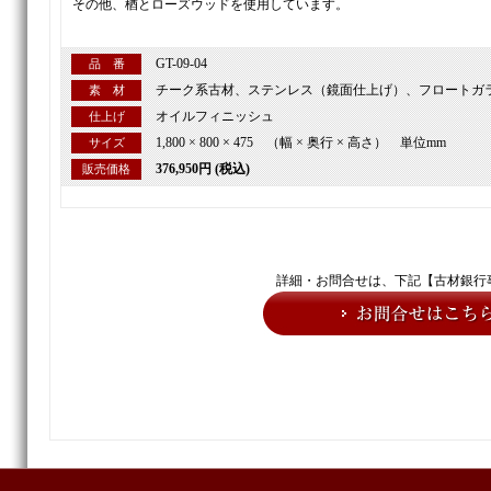
その他、楢とローズウッドを使用しています。
GT-09-04
品 番
チーク系古材、ステンレス（鏡面仕上げ）、フロートガラス
素 材
オイルフィニッシュ
仕上げ
1,800 × 800 × 475 （幅 × 奥行 × 高さ） 単位mm
サイズ
376,950円 (税込)
販売価格
詳細・お問合せは、下記【古材銀行